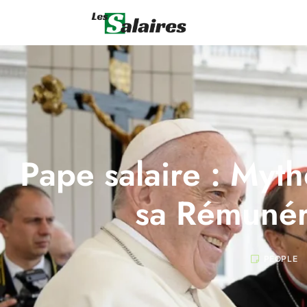
Pape salaire : Myth
sa Rémunér
PEOPLE