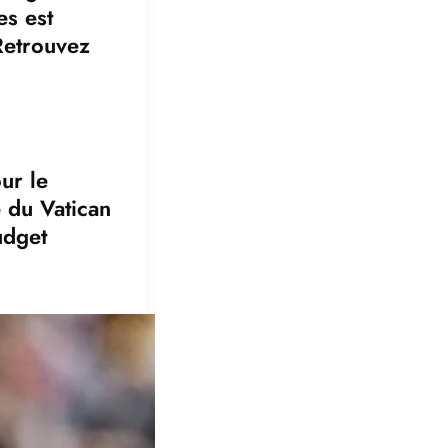
es est
Retrouvez
ur le
é du Vatican
udget