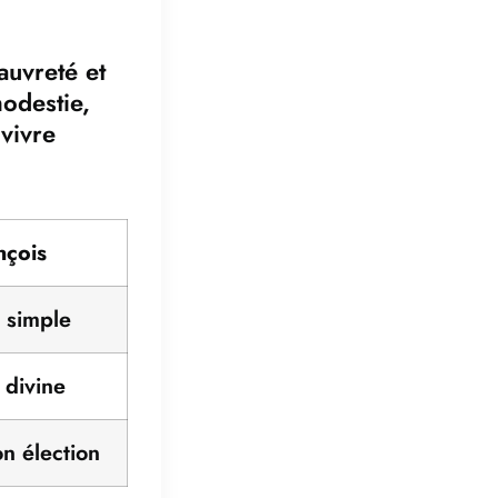
auvreté et
odestie,
 vivre
nçois
e simple
 divine
n élection