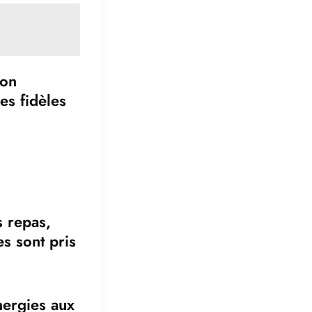
non
es fidèles
s repas,
es sont pris
nergies aux