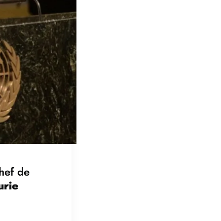
chef de
urie