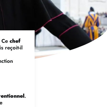
e. Ce
chef
 reçoit-il
nction
ventionnel
.
e