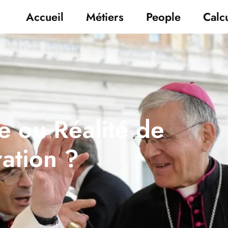
Accueil
Métiers
People
Calcu
e ou Réalité de
ation ?